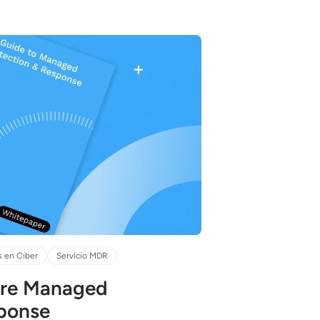
 en Ciber
Servicio MDR
obre Managed
ponse