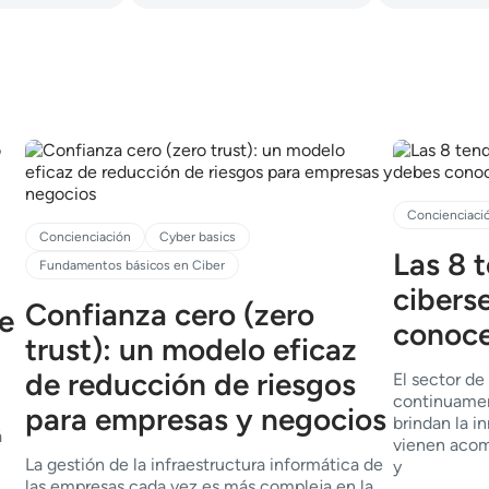
Concienciaci
Concienciación
Cyber basics
Las 8 
Fundamentos básicos en Ciber
cibers
Confianza cero (zero
de
conoce
trust): un modelo eficaz
de reducción de riesgos
El sector de
continuament
para empresas y negocios
brindan la i
á
vienen acom
La gestión de la infraestructura informática de
y
las empresas cada vez es más compleja en la