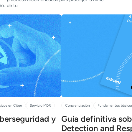
ño.
de tu
icos en Ciber
Servicio MDR
Concienciación
Fundamentos básicos
iberseguridad y
Guí­a definitiva s
Detection and Res