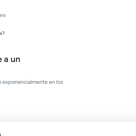
ara
 a un
o exponencialmente en los
s