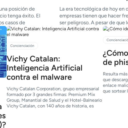
 una posición de
La era tecnológica de hoy en d
io tenga éxito. El
empresas tienen que hacer fre
os casos de
ser peligroso. A pesar de que 
Concienciaci
Concienciación
¿Cómo 
Vichy Catalan:
de phi
Inteligencia Artificial
Resulta más 
contra el malware
que descargu
enlace malic
Vichy Catalan Corporation, grupo empresarial
que sortear 
formado por 3 grandes firmas: Premium Mix
Group, Manantial de Salud y el Hotel-Balneario
a
Vichy Catalan, con 140 años de historia, es
es
)?