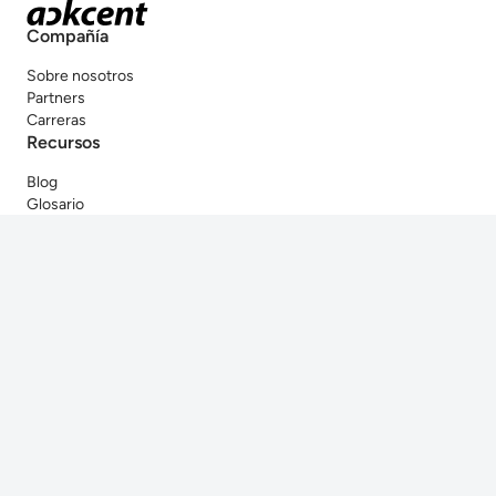
Compañía
Sobre nosotros
Partners
Carreras
Recursos
Blog
Glosario
Ponte en contacto
Contacto
© Ackcent 2026. Todos los derechos registrados.
Política de
Polí­tica de
Condiciones de
Canal
privacidad
cookies
uso
ético