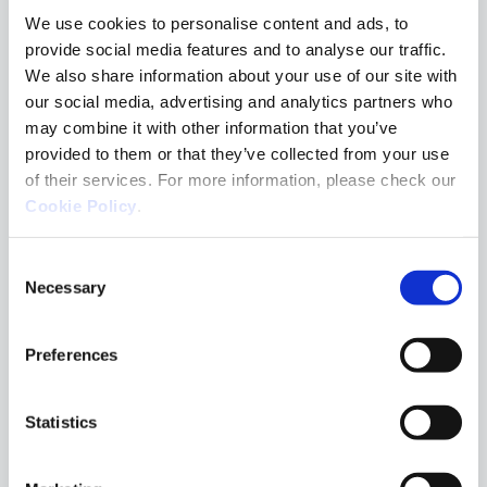
We use cookies to personalise content and ads, to
2017
provide social media features and to analyse our traffic.
We also share information about your use of our site with
Primera empresa en España en introducir
our social media, advertising and analytics partners who
un servicio MDR.
may combine it with other information that you’ve
provided to them or that they’ve collected from your use
of their services. For more information, please check our
Cookie Policy
.
2018
Consent
Logramos 100 referencias empresariales.
Necessary
Selection
Preferences
2019
Adquirimos referencias de 200 empresas
Statistics
y hasta 1,200 PYMEs.