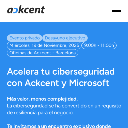
Evento privado
Desayuno ejecutivo
Miércoles, 19 de Noviembre, 2025
9:00h - 11:00h
Oficinas de Ackcent - Barcelona
Acelera tu ciberseguridad
con Ackcent y Microsoft
Más valor, menos complejidad.
La ciberseguridad se ha convertido en un requisito
de resiliencia para el negocio.
Te invitamos a un encuentro exclusivo donde