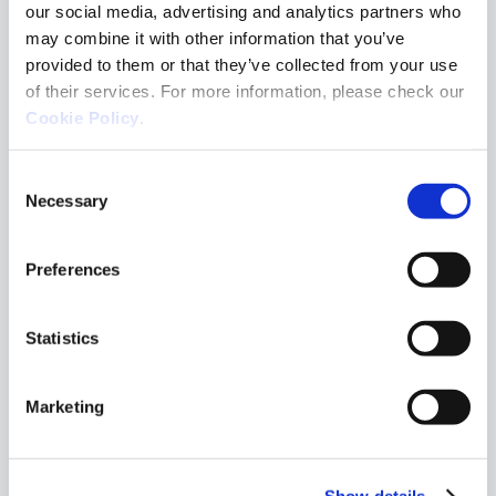
our social media, advertising and analytics partners who
Ackcent Cybersecurity
may combine it with other information that you’ve
provided to them or that they’ve collected from your use
of their services. For more information, please check our
Cookie Policy
.
Agenda
Consent
Necessary
Selection
Hora
Actividad
Preferences
Registro y café
9:00h - 9:30h
Statistics
Nuevas tendencias 
9:30h -10:00h
Marketing
Últimas dinámicas y tendenci