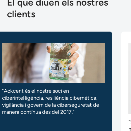
El que diuen els nostres
clients
“Sentir aquest equip de ciberseguretat amb
nosaltres, aportant proximitat i tranquil·litat