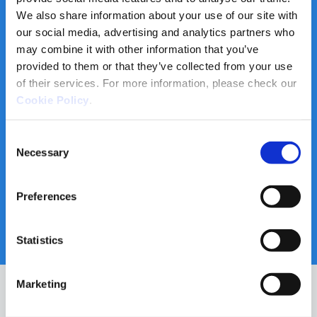
We also share information about your use of our site with
ENS (Categoria Alta)
our social media, advertising and analytics partners who
may combine it with other information that you’ve
Esquema Nacional de Seguridad
provided to them or that they’ve collected from your use
Certificat ENS Ackcent
of their services. For more information, please check our
Cookie Policy
.
ISO 27001
Consent
Necessary
Sistema de gestión de seguridad
Selection
de la información
AENOR certifica Ackcent
Preferences
Statistics
Marketing