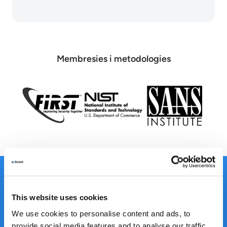
Membresies i metodologies
Certificacions
This website uses cookies
We use cookies to personalise content and ads, to
provide social media features and to analyse our traffic.