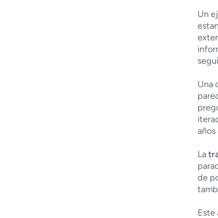
Un ej
estan
exten
infor
segui
Una d
parec
pregu
itera
años
La
tr
parad
de po
tambi
Este 