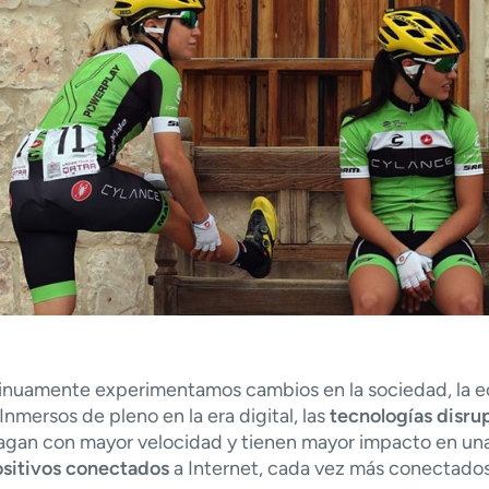
nuamente experimentamos cambios en la sociedad, la econ
 Inmersos de pleno en la era digital, las
tecnologí­as disru
agan con mayor velocidad y tienen mayor impacto en una
ositivos conectados
a Internet, cada vez más conectados 