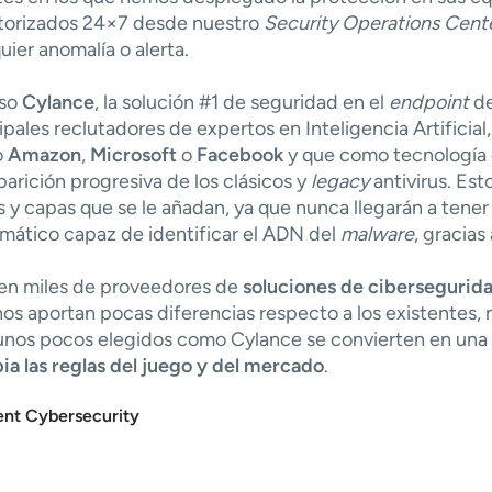
torizados 24×7 desde nuestro
Security Operations Cent
uier anomalí­a o alerta.
so
Cylance
, la solución #1 de seguridad en el
endpoint
de
ipales reclutadores de expertos en Inteligencia Artificia
o
Amazon
,
Microsoft
o
Facebook
y que como tecnologí­a 
arición progresiva de los clásicos y
legacy
antivirus. Est
 y capas que se le añadan, ya que nunca llegarán a tener
mático capaz de identificar el ADN del
malware
, gracias
ten miles de proveedores de
soluciones de cibersegurid
s aportan pocas diferencias respecto a los existentes,
unos pocos elegidos como Cylance se convierten en una a
a las reglas del juego y del mercado
.
nt Cybersecurity