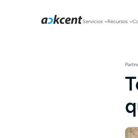
Servicios
Recursos
C
Partn
T
q