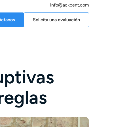
info@ackcent.com
áctanos
Solicita una evaluación
uptivas
reglas