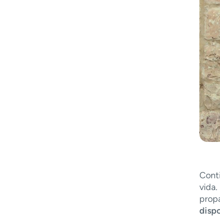
Conti
vida.
prop
disp