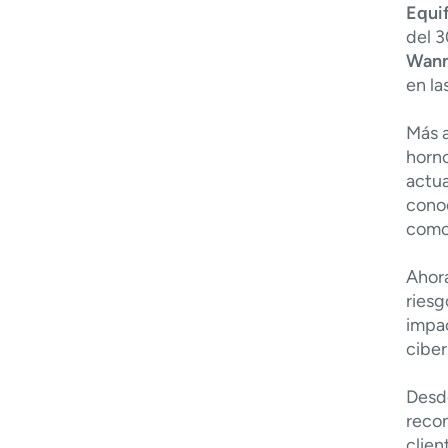
Equi
del 3
Wan
en la
Más 
horn
actua
cono
com
Ahor
riesg
impac
ciber
Desd
reco
clien