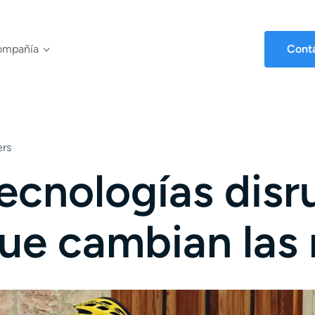
ompañía
Cont
ers
ecnologí­as disr
ue cambian las 