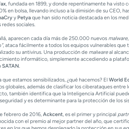
fax
, fundada en 1899, y donde repentinamente ha visto
0% en bolsa, llevando incluso a la dimisión de su CEO, ha
naCry
y
Petya
que han sido noticia destacada en los me
s redes sociales.
allá, aparecen cada dí­a más de 250.000 nuevos
malware
o
”
, ataca fácilmente a todos los equipos vulnerables que 
lizado su antivirus. Una producción de
malware
al alcanc
cimiento informático, simplemente accediendo a plata
o
SATAN
.
a que estamos sensibilizados, ¿qué hacemos? El
World E
os globales
, además de clasificar los ciberataques entre 
to, también identifica que la Inteligencia Artificial puede
seguridad y es determinante para la protección de los si
e febrero de 2016,
Ackcent
, es el primer y principal
part
nocida con el
premio al mejor partner del año
, que certi
tes en los que hemos desplegado la protección en sus eq