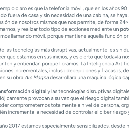
emplo claro es que la telefoní­a móvil, que en los años 90
do fuera de casa y sin necesidad de una cabina, se haya
sión de nosotros mismos que nos permite, de forma 24×7
marnos, y realizar todo tipo de acciones mediante un
pot
mos llamando móvil, porque mantiene aquella función prim
e las tecnologí­as más disruptivas, actualmente, es sin d
er que estamos en sus inicios, y es cierto que todaví­a 
nten y entiendan porque lloramos. La Inteligencia Artifi
ciones incrementales, incluso decepciones y fracasos, 
 en su obra
Ars Magna
desarrollara una máquina lógica cap
ansformación digital
y las tecnologí­as disruptivas digit
ójicamente provocan a su vez que el riesgo digital tam
der comprometernos totalmente a nivel de persona, orga
én incrementa la necesidad de controlar el ciber riesgo 
año 2017 estamos especialmente sensibilizados, desde n