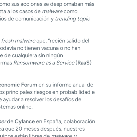
 como sus acciones se desplomaban más
sta a los casos de
malware
como
dios de comunicación y
trending topic
,
fresh malware
que, “recién salido del
todaví­a no tienen vacuna o no han
e de cualquiera sin ningún
formas
Ransomware as a Service
(
RaaS
)
conomic Forum
en su
informe anual de
los principales riesgos en probabilidad e
 ayudar a resolver los desafí­os de
stemas online.
ner
de
Cylance
en España, colaboración
fica que 20 meses después, nuestros
uipos están libres de
malware
, y