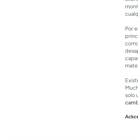
moni
cualq
Por e
princ
com
desap
capas
mate
Exis
Mucho
solo 
cambi
Ackce