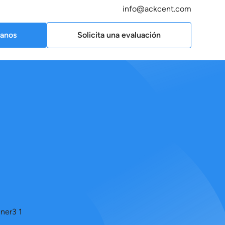
info@ackcent.com
anos
Solicita una evaluación