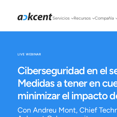
Servicios
Recursos
Compañía
LIVE WEBINAR
Ciberseguridad en el se
Medidas a tener en cu
minimizar el impacto d
Con Andreu Mont, Chief Techn