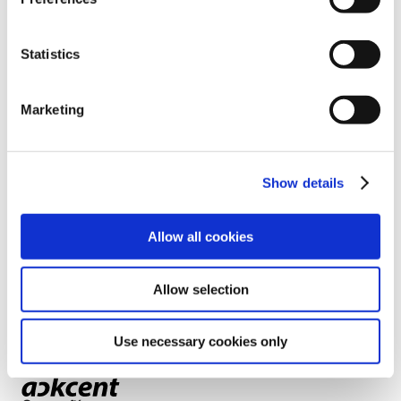
D’altra banda, en Daniel Cruz destaca la
importància, per a una empresa, de tenir les
mesures de seguretat
necessàries per tal de
Statistics
minimitzar al màxim els
atacs massius
que es
produeixin.
Marketing
Tots dos destaquen la importància d’aprendre a
trobar els
punts febles
de la tecnologia per ajudar
als clients a gestionar el
risc digital
i d’aquesta
Show details
manera, muntar una seguretat adient a les
caracterí­stiques del negoci de cada empresa.
Allow all cookies
Ack Admin
Allow selection
Use necessary cookies only