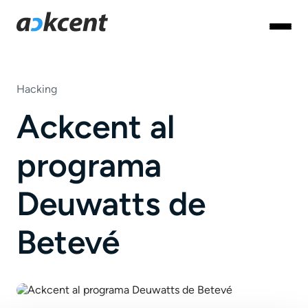
Hacking
Ackcent al
programa
Deuwatts de
Betevé