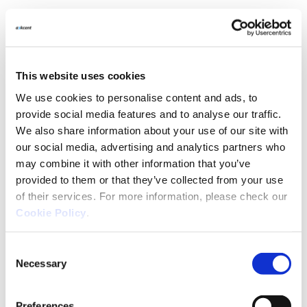
Ahir a la nit, el programa sobre ciècia i tecnologia
Deuwatts
va emetre un reportatge sobre
ciberseguretat
a la cadena local
Betevé
, que va
This website uses cookies
comptar amb la participació d’Ackcent. Durant el
reportatge, en
Lluí­s Vera
i en
Daniel Cruz
, CEO i
We use cookies to personalise content and ads, to
COO d’Ackcent, respectivament, van parlar sobre
provide social media features and to analyse our traffic.
la nostra companyia, el negoci de la
We also share information about your use of our site with
ciberseguretat i sobre com estar protegits davant
our social media, advertising and analytics partners who
els atacs cibernètics.
may combine it with other information that you’ve
provided to them or that they’ve collected from your use
En Lluí­s Vera defineix
Ackcent
com una
hacking
of their services. For more information, please check our
company
. En paraules de Vera, els atacants
Cookie Policy
.
aprofiten els punts més febles com, per exemple,
una persona si no està entrenada, una base de
Consent
dades o el correu electrònic d’un director general,
Necessary
Selection
amb l’objectiu d’aconseguir un guany econòmic.
Preferences